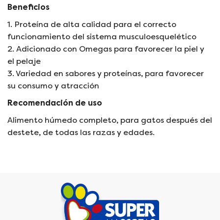
d
a
l
Beneficios
a
H
a
H
ú
1. Proteína de alta calidad para el correcto
b
ú
m
e
funcionamiento del sistema musculoesquelético
m
e
l
2. Adicionado con Omegas para favorecer la piel y
e
d
el pelaje
d
a
3. Variedad en sabores y proteínas, para favorecer
a
p
su consumo y atracción
p
a
a
r
Recomendación de uso
r
a
Alimento húmedo completo, para gatos después del
a
g
g
a
destete, de todas las razas y edades.
a
t
t
o
o
G
G
r
r
a
a
n
n
d
d
V