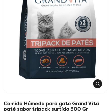
i
n
f
o
r
m
a
c
i
ó
n
d
e
l
p
A
r
b
o
r
d
i
r
Comida Húmeda para gato Grand Vita
u
m
paté sabor tripack surtido 300 Gr
c
u