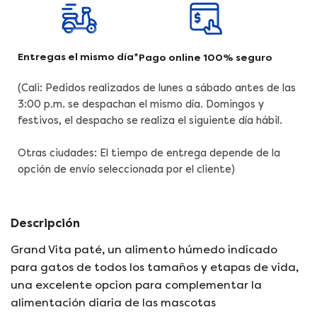
n
t
t
u
a
s
i
r
.
r
c
p
Entregas el mismo día*
Pago online 100% seguro
c
a
r
a
n
o
(Cali: Pedidos realizados de lunes a sábado antes de las
n
t
d
3:00 p.m. se despachan el mismo día. Domingos y
t
i
u
festivos, el despacho se realiza el siguiente día hábil.
i
d
c
d
a
t
Otras ciudades: El tiempo de entrega depende de la
a
d
.
opción de envío seleccionada por el cliente)
d
p
q
p
a
u
a
r
a
Descripción
r
a
n
a
C
t
Grand Vita paté, un alimento húmedo indicado
C
o
i
para gatos de todos los tamaños y etapas de vida,
o
m
t
una excelente opcion para complementar la
m
i
y
alimentación diaria de las mascotas
i
d
.