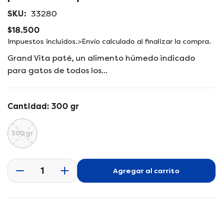
t
l
SKU:
33280
t
o
i
P
$18.500
m
r
Impuestos incluidos.
>Envío
calculado al finalizar la compra.
e
d
e
Grand Vita paté, un alimento húmedo indicado
i
c
a
para gatos de todos los...
0
i
e
o
n
v
r
Cantidad:
300 gr
i
e
s
t
g
300 gr
a
u
d
e
l
g
p
a
a
Agregar al carrito
D
A
r
l
r
i
u
e
o
r
s
m
d
í
m
e
u
a
i
n
c